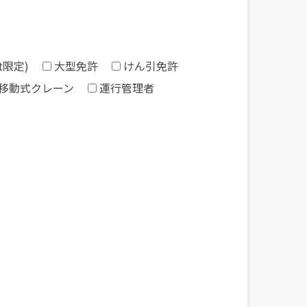
t限定)
大型免許
けん引免許
移動式クレーン
運行管理者