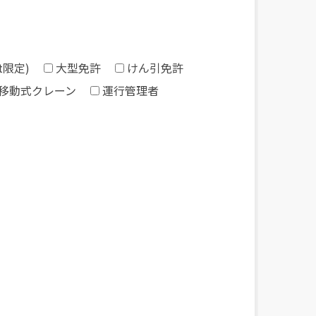
t限定)
大型免許
けん引免許
移動式クレーン
運行管理者