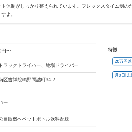
ート体制がしっかり整えられています。フレックスタイム制の
ますよ。
特徴
00円〜
20万円
トラックドライバー、地場ドライバー
月8日以
区吉祥院嶋野間詰町34-2
バー
】
の自販機へペットボトル飲料配送