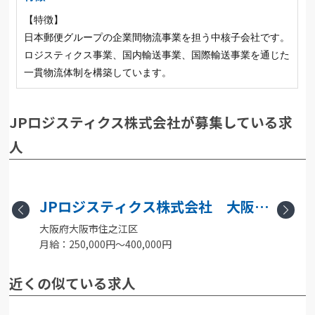
【特徴】
日本郵便グループの企業間物流事業を担う中核子会社です。
ロジスティクス事業、国内輸送事業、国際輸送事業を通じた
一貫物流体制を構築しています。
JPロジスティクス株式会社が募集している求
人
支
JPロジスティクス株式会社 大阪南
Previous
Next
大阪府大阪市住之江区
港物流センター
月給：250,000円〜400,000円
月
近くの似ている求人