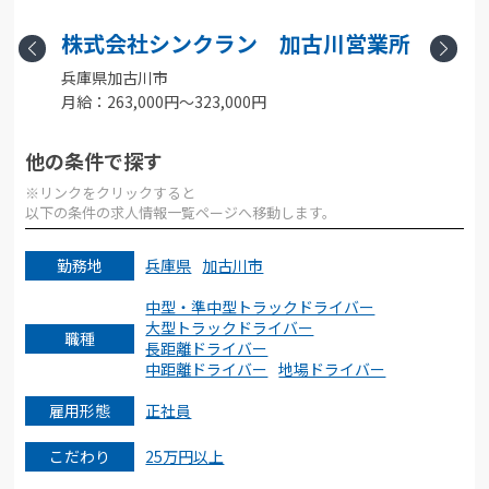
株式会社シンクラン 加古川営業所
Previous
Next
兵庫県加古川市
月給：263,000円〜323,000円
月
他の条件で探す
※リンクをクリックすると
以下の条件の求人情報一覧ページへ移動します。
勤務地
兵庫県
加古川市
中型・準中型トラックドライバー
大型トラックドライバー
職種
長距離ドライバー
中距離ドライバー
地場ドライバー
雇用形態
正社員
こだわり
25万円以上