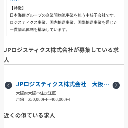
【特徴】
日本郵便グループの企業間物流事業を担う中核子会社です。
ロジスティクス事業、国内輸送事業、国際輸送事業を通じた
一貫物流体制を構築しています。
JPロジスティクス株式会社が募集している求
人
支
JPロジスティクス株式会社 大阪南
Previous
Next
大阪府大阪市住之江区
港物流センター
月給：250,000円〜400,000円
月
近くの似ている求人