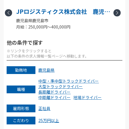
支
JPロジスティクス株式会社 鹿児島
Previous
Next
鹿児島県鹿児島市
支店
月給：250,000円〜400,000円
月
他の条件で探す
※リンクをクリックすると
以下の条件の求人情報一覧ページへ移動します。
勤務地
鹿児島県
中型・準中型トラックドライバー
大型トラックドライバー
職種
長距離ドライバー
中距離ドライバー
地場ドライバー
雇用形態
正社員
こだわり
25万円以上